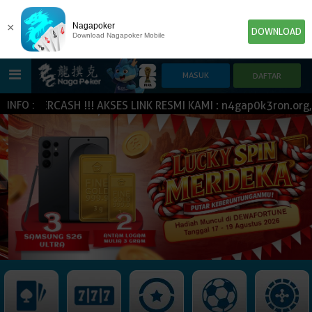
×
Nagapoker
DOWNLOAD
Download Nagapoker Mobile
JOKERCASH !!! AKSES LINK RESMI KAMI : n4gap0k3ron.org, n
INFO :
HOME
POKER
SLOT GAME
IDN E-LOTTERY
NEW
NEW
SPORTBOOK
LIVE CASINO
IDNLIVE
NEW
TOGEL
ESPORTS
ARCADE
NEW
NEW
NEW
IDNTRADE
TEMBAK IKAN
IDNRAFFLE