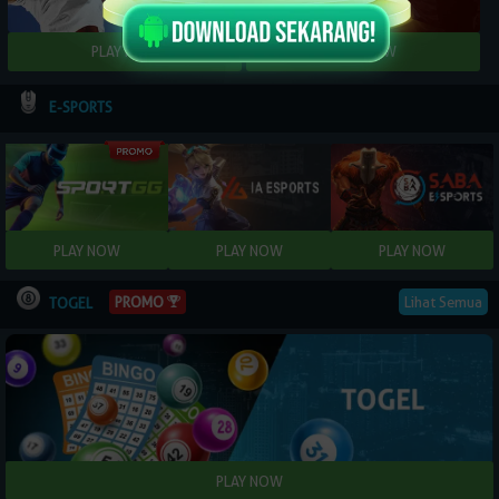
E-SPORTS
Lihat Semua
PROMO
TOGEL