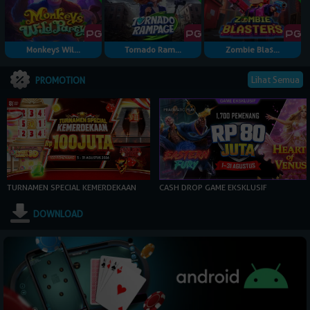
Monkeys Wil...
Tornado Ram...
Zombie Blas...
Lihat Semua
PROMOTION
TURNAMEN SPECIAL KEMERDEKAAN
CASH DROP GAME EKSKLUSIF
DOWNLOAD