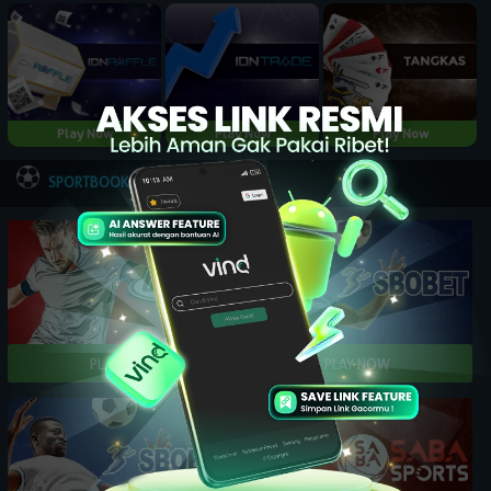
Play Now
Play Now
Play Now
NEW
SPORTBOOK