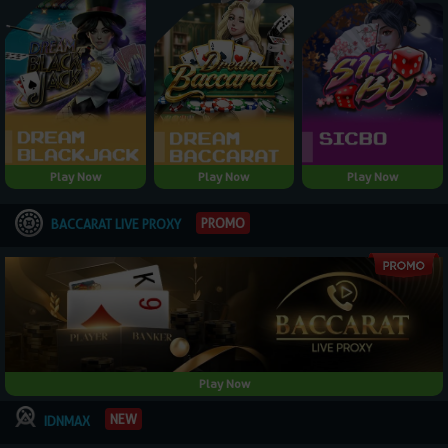
Play Now
Play Now
Play Now
PROMO
BACCARAT LIVE PROXY
Play Now
NEW
IDNMAX