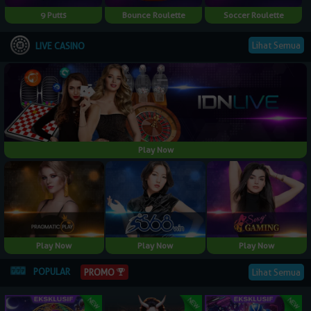
9 Putts
Bounce Roulette
Soccer Roulette
Lihat Semua
LIVE CASINO
Play Now
Play Now
Play Now
Play Now
POPULAR
Lihat Semua
PROMO